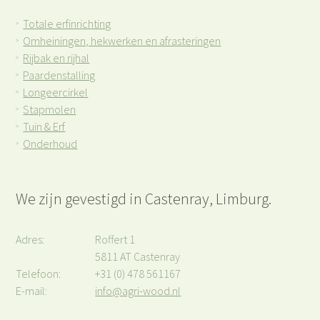
Totale erfinrichting
>
Omheiningen, hekwerken en afrasteringen
>
Rijbak en rijhal
>
Paardenstalling
>
Longeercirkel
>
Stapmolen
>
Tuin & Erf
>
Onderhoud
>
We zijn gevestigd in Castenray, Limburg.
Adres:
Roffert 1
5811 AT Castenray
Telefoon:
+31 (0) 478 561167
E-mail:
info@agri-wood.nl