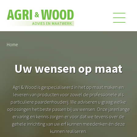
Home
Uw wensen op maat
Agri & Wood is gespecialiseerd in het op maat maken en
leveren van producten voor zowel de professionele als
particuliere paardenhouderij. We adviseren u graag welke
oplossingen het beste passen bij uw wensen. Onze jarenlange
ervaring en kennis zorgen er voor dat we tevens over de
gehele inrichting van uw erf kunnen meedenken én deze
kunnen realiseren.