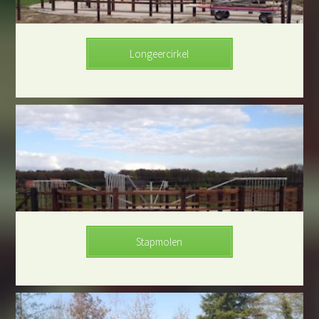
Longeercirkel
Stapmolen