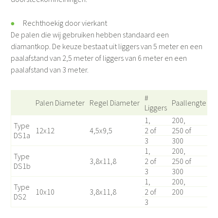
Rechthoekig door vierkant
De palen die wij gebruiken hebben standaard een
diamantkop. De keuze bestaat uit liggers van 5 meter en een
paalafstand van 2,5 meter of liggers van 6 meter en een
paalafstand van 3 meter.
#
Palen Diameter
Regel Diameter
Paallengte
Liggers
1,
200,
Type
12x12
4,5x9,5
2 of
250 of
DS1a
3
300
1,
200,
Type
3,8x11,8
2 of
250 of
DS1b
3
300
1,
200,
Type
10x10
3,8x11,8
2 of
200
DS2
3