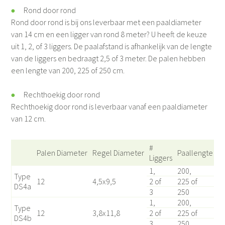
Rond door rond
Rond door rond is bij ons leverbaar met een paaldiameter
van 14 cm en een ligger van rond 8 meter? U heeft de keuze
uit 1, 2, of 3 liggers. De paalafstand is afhankelijk van de lengte
van de liggers en bedraagt 2,5 of 3 meter. De palen hebben
een lengte van 200, 225 of 250 cm.
Rechthoekig door rond
Rechthoekig door rond is leverbaar vanaf een paaldiameter
van 12 cm.
#
Palen Diameter
Regel Diameter
Paallengte
Liggers
1,
200,
Type
12
4,5x9,5
2 of
225 of
DS4a
3
250
1,
200,
Type
12
3,8x11,8
2 of
225 of
DS4b
3
250