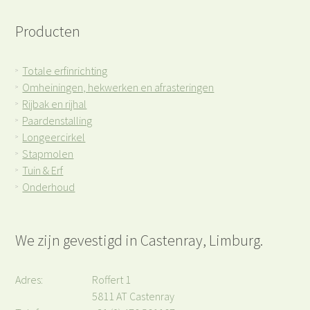
Producten
Totale erfinrichting
>
Omheiningen, hekwerken en afrasteringen
>
Rijbak en rijhal
>
Paardenstalling
>
Longeercirkel
>
Stapmolen
>
Tuin & Erf
>
Onderhoud
>
We zijn gevestigd in Castenray, Limburg.
Adres:
Roffert 1
5811 AT Castenray