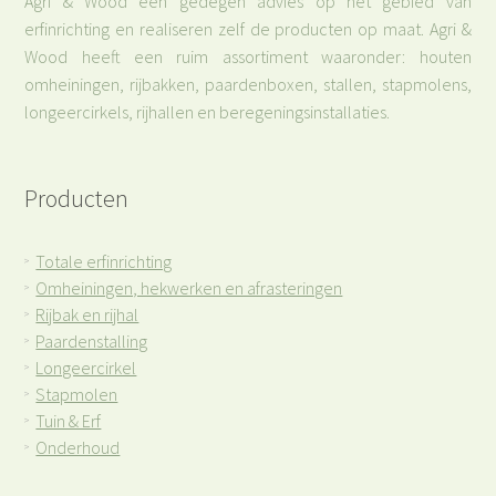
Agri & Wood een gedegen advies op het gebied van
erfinrichting en realiseren zelf de producten op maat. Agri &
Wood heeft een ruim assortiment waaronder: houten
omheiningen, rijbakken, paardenboxen, stallen, stapmolens,
longeercirkels, rijhallen en beregeningsinstallaties.
Producten
Totale erfinrichting
>
Omheiningen, hekwerken en afrasteringen
>
Rijbak en rijhal
>
Paardenstalling
>
Longeercirkel
>
Stapmolen
>
Tuin & Erf
>
Onderhoud
>